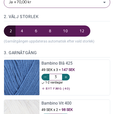
2. VÄLJ STORLEK
2
4
6
8
10
12
(Garnåtgången uppdateras automatisk efter vald storlek)
3. GARNÅTGÅNG
Bambino Blå 425
49 SEK x 3
=
147 SEK
1-2 vardagar
BYT FÄRG (40)
Bambino Vit 400
49 SEK x 2
=
98 SEK