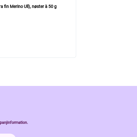
 fin Merino Ull),
nøster à 50 g
panjinformation.