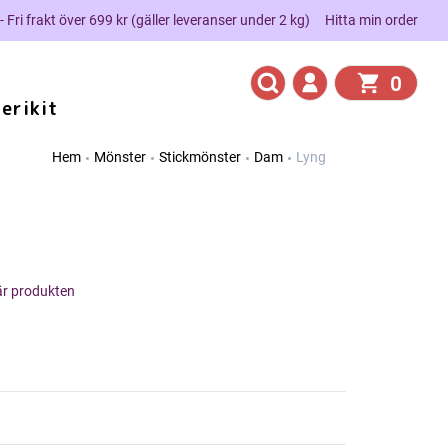
 - Fri frakt över 699 kr (gäller leveranser under 2 kg)
Hitta min order
0
erikit
Hem
Mönster
Stickmönster
Dam
Lyng
här produkten