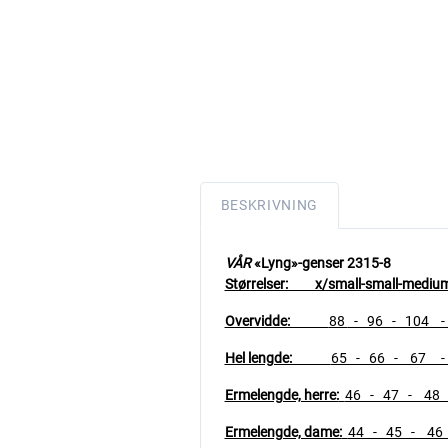
BESKRIVNING
VÅR
«Lyng»-genser 2315
Størrelser: x/small-small-medium-l
Overvidde:
88
- 96 - 104 - 
Hel lengde:
65 - 66 - 67 -
Ermelengde, herre:
46 - 47 - 48
Ermelengde, dame:
44 - 45 - 46