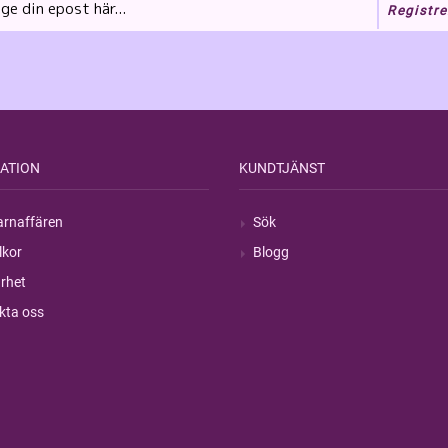
Registre
ATION
KUNDTJÄNST
rnaffären
Sök
lkor
Blogg
rhet
kta oss