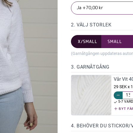
2. VÄLJ STORLEK
X/SMALL
SMALL
(Garnåtgången uppdateras automat
3. GARNÅTGÅNG
Vår Vit 4
29 SEK x 
5-7 VAR
BYT FÄ
4. BEHÖVER DU STICKOR/