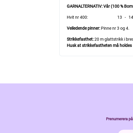
GARNALTERNATIV: Vår (100 % Bomull)
Hvit nr 400: 13 - 14 - 15
Veiledende pinner:
Pinne nr 3 og 4.
Strikkefasthet:
20 m glattstrikk i br
Husk at strikkefastheten må holdes hv
Prenumerera på 