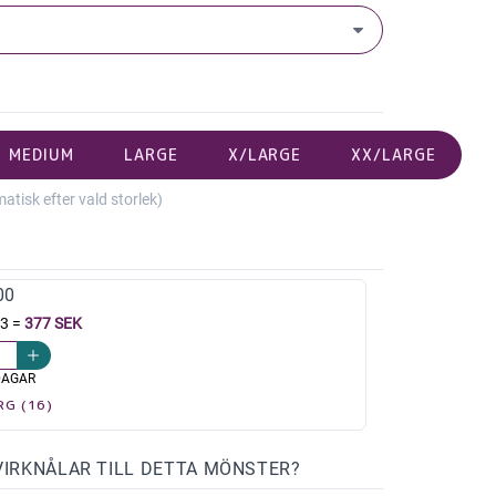
MEDIUM
LARGE
X/LARGE
XX/LARGE
isk efter vald storlek)
00
13
=
377 SEK
DAGAR
RG (16)
VIRKNÅLAR TILL DETTA MÖNSTER?