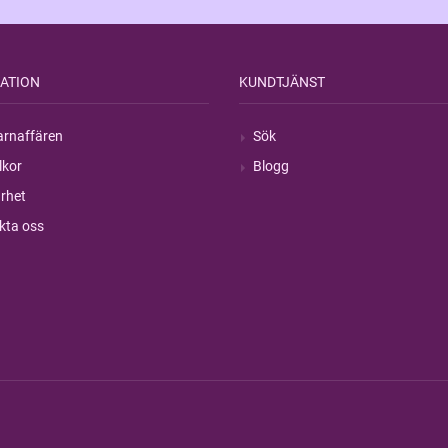
ATION
KUNDTJÄNST
rnaffären
Sök
lkor
Blogg
rhet
kta oss