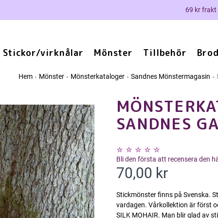
69 kr frakt
Stickor/virknålar
Mönster
Tillbehör
Brod
Hem
Mönster
Mönsterkataloger
Sandnes Mönstermagasin
MÖNSTERKA
SANDNES GA
Bli den första att recensera den 
70,00 kr
Stickmönster finns på Svenska. Sti
vardagen. Vårkollektion är först 
SILK MOHAIR. Man blir glad av sti