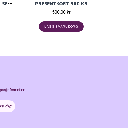
KNITPRO GINGER REGAL - SET MED ÄNDSTICKOR (11 PAR, 13 CM)
PRESENTKORT 500 KR
500,00 kr
LÄGG I VARUKORG
panjinformation.
ra dig