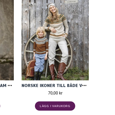
MÖNSTERKATALOG FÖR DAM 2024
NORSKE IKONER TILL BÅDE VUXNA OCH BARN, KATALOG TEMA 59
70,00 kr
LÄGG I VARUKORG