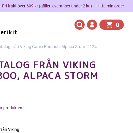
 - Fri frakt över 699 kr (gäller leveranser under 2 kg)
Hitta min order
0
erikit
talog från Viking Garn i Bamboo, Alpaca Storm 2124
ALOG FRÅN VIKING
BOO, ALPACA STORM
här produkten
från Viking