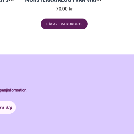
MÖNSTERKATLOG VÅR OCH SOMMAR STICKAT I BJØRK 2514
MÖNSTERKATALOG FRÅN VIKING GARN STICKAD I BABY ULL 2506
70,00 kr
LÄGG I VARUKORG
panjinformation.
ra dig