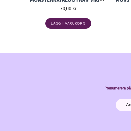
MÖNSTERKATALOG FRÅN VIKING GARN 2425 I KID/SILK
70,00 kr
LÄGG I VARUKORG
Prenumerera på 