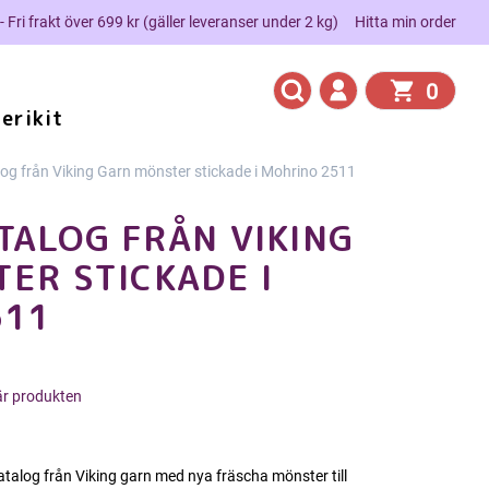
 - Fri frakt över 699 kr (gäller leveranser under 2 kg)
Hitta min order
0
erikit
og från Viking Garn mönster stickade i Mohrino 2511
ALOG FRÅN VIKING
ER STICKADE I
511
här produkten
talog från Viking garn med nya fräscha mönster till