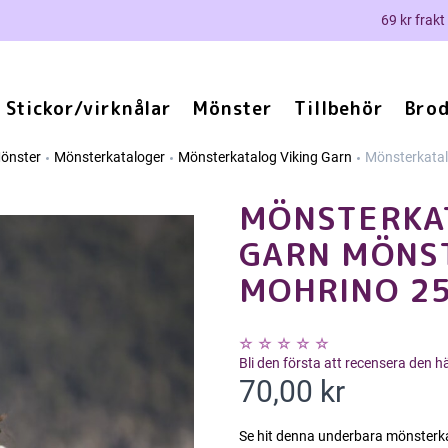
69 kr frakt
Stickor/virknålar
Mönster
Tillbehör
Brod
önster
Mönsterkataloger
Mönsterkatalog Viking Garn
Mönsterkatal
MÖNSTERKAT
GARN MÖNST
MOHRINO 2
Bli den första att recensera den 
70,00 kr
Se hit denna underbara mönsterka