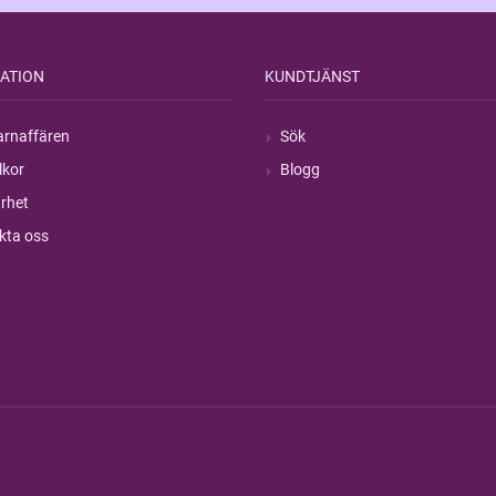
ATION
KUNDTJÄNST
rnaffären
Sök
lkor
Blogg
rhet
kta oss