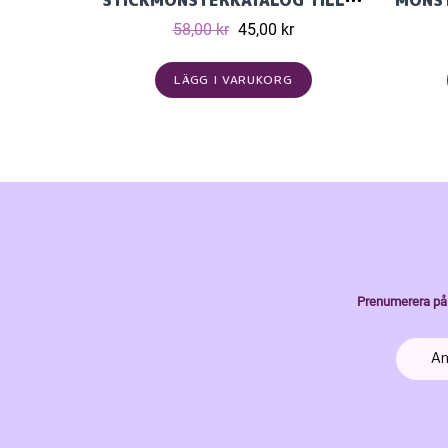
STICKMÖNSTERKATALOG TILL ALPACA BRIS FRÅN VIKING GARN
58,00 kr
45,00 kr
LÄGG I VARUKORG
Prenumerera på 