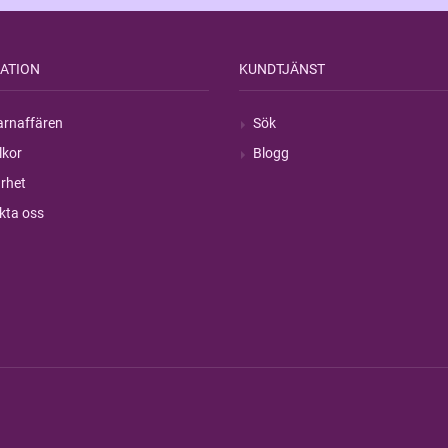
ATION
KUNDTJÄNST
rnaffären
Sök
lkor
Blogg
rhet
kta oss