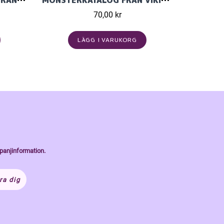
MÖNSTERKATALOG DAM FRÅN VIKING GARN I ALPACA BRIS 2022
MÖNSTERKATALOG FRÅN VIKING GARN 2425 I KID/SILK
70,00 kr
LÄGG I VARUKORG
panjinformation.
ra dig