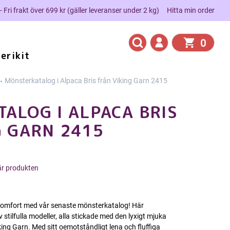
 - Fri frakt över 699 kr (gäller leveranser under 2 kg)
Hitta min order
0
erikit
Mönsterkatalog i Alpaca Bris från Viking Garn 2415
ALOG I ALPACA BRIS
G GARN 2415
här produkten
komfort med vår senaste mönsterkatalog! Här
v stilfulla modeller, alla stickade med den lyxigt mjuka
ing Garn. Med sitt oemotståndligt lena och fluffiga