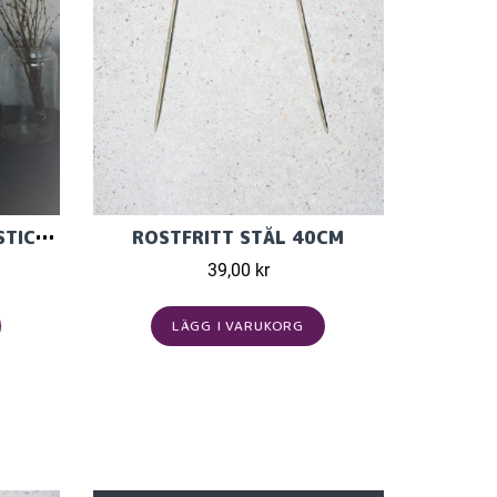
MÖNSTERKATALOG FLICKSTICKAT I KLOMPELOMPE TYNN MERINOULL
ROSTFRITT STÅL 40CM
39,00 kr
LÄGG I VARUKORG