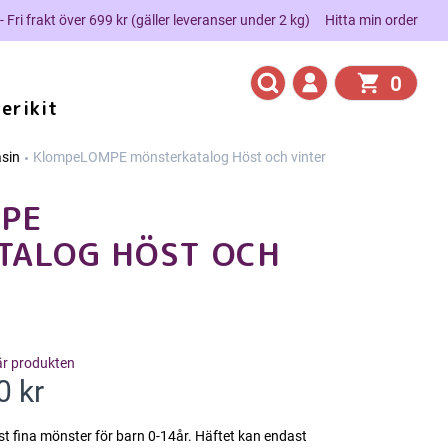
 - Fri frakt över 699 kr (gäller leveranser under 2 kg)
Hitta min order
0
erikit
sin
KlompeLOMPE mönsterkatalog Höst och vinter
PE
TALOG HÖST OCH
här produkten
0 kr
t fina mönster för barn 0-14år. Häftet kan endast