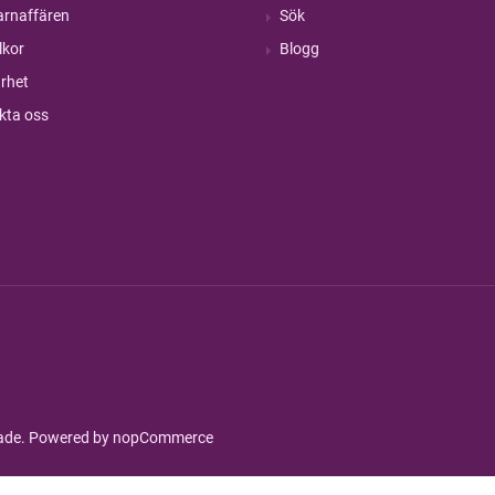
rnaffären
Sök
lkor
Blogg
rhet
kta oss
rade. Powered by
nopCommerce