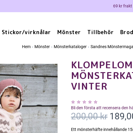
69 kr frakt
Stickor/virknålar
Mönster
Tillbehör
Brod
Hem
Mönster
Mönsterkataloger
Sandnes Mönstermaga
KLOMPELOM
MÖNSTERKA
VINTER
Bli den första att recensera den 
200,00 kr
189,0
Ett mönsterhäfte innehållande 15s