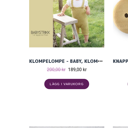
KLOMPELOMPE - BABY, KLOMPELOMPE STICKMÖNSTERKATALOG BABY I KLOMPELOMPE MERINOULL
200,00 kr
189,00 kr
LÄGG I VARUKORG