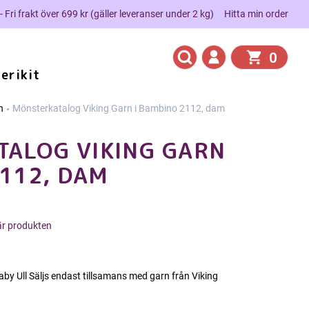
 - Fri frakt över 699 kr (gäller leveranser under 2 kg)
Hitta min order
0
erikit
n
Mönsterkatalog Viking Garn i Bambino 2112, dam
ALOG VIKING GARN
2112, DAM
här produkten
Baby Ull Säljs endast tillsamans med garn från Viking