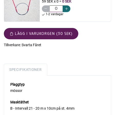
59 SEK x 0
=
0 SEK
1-2 vardagar
LÄGG I VARUKORGEN (30 SEK)
Tillverkare:
Svarta Fåret
SPECIFIKATIONER
Plaggtyp
mössor
Masktäthet
B - Intervall 21 - 20 m x 10cm på st. 4mm