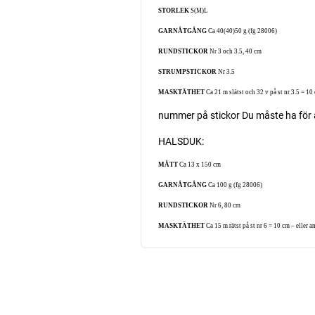
STORLEK
S(M)L
GARNÅTGÅNG
Ca 40(40)50 g (fg 28006)
RUNDSTICKOR
Nr 3 och 3.5, 40 cm
STRUMPSTICKOR
Nr 3.5
MASKTÄTHET
Ca 21 m slätst och 32 v på st nr 3.5 = 10 
nummer på stickor Du måste ha för 
HALSDUK:
MÅTT
Ca 13 x 150 cm
GARNÅTGÅNG
Ca 100 g (fg 28006)
RUNDSTICKOR
Nr 6, 80 cm
MASKTÄTHET
Ca 15 m rätst på st nr 6 = 10 cm – eller 