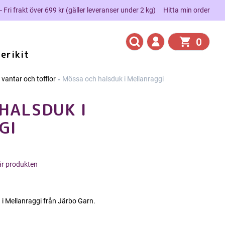
 - Fri frakt över 699 kr (gäller leveranser under 2 kg)
Hitta min order
0
erikit
 vantar och tofflor
Mössa och halsduk i Mellanraggi
HALSDUK I
GI
här produkten
i Mellanraggi från Järbo Garn.