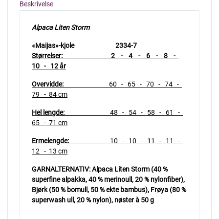
Beskrivelse
Alpaca Liten Storm
«Maijas»-kjole 2334-7
Størrelser: 2 - 4 - 6 - 8 -
10 - 12 år
Overvidde:
60
- 65 - 70 - 74 -
79 - 84 cm
Hel lengde:
48 - 54 - 58 - 61 -
65 - 71 cm
Ermelengde:
10 - 10 - 11 - 11 -
12 - 13 cm
GARNALTERNATIV:
Alpaca Liten Storm (40 %
superfine alpakka, 40 % merinoull, 20 % nylonfiber),
Bjørk (50 % bomull, 50 % ekte bambus), Frøya (80 %
superwash ull, 20 % nylon), nøster à 50 g