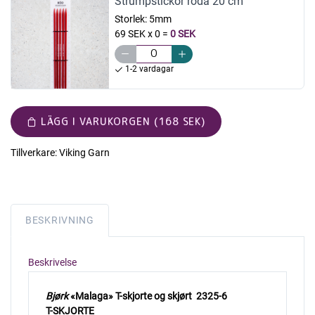
Strumpstickor röda 20 cm
Storlek:
5mm
69 SEK x 0
=
0 SEK
1-2 vardagar
LÄGG I VARUKORGEN (168 SEK)
Tillverkare:
Viking Garn
BESKRIVNING
Beskrivelse
Bjørk
«Malaga»
T-skjorte og skjørt
2325-6
T-SKJORTE