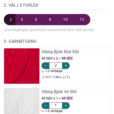
2. VÄLJ STORLEK
2
4
6
8
10
12
(Garnåtgången uppdateras automatisk efter vald storlek)
3. GARNÅTGÅNG
Viking Björk Röd 550
49 SEK x 2
=
98 SEK
1-2 vardagar
BYT FÄRG (25)
Viking Björk Vit 500
49 SEK x 1
=
49 SEK
1-2 vardagar