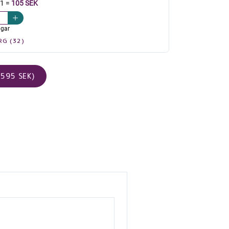
 1
=
105 SEK
agar
RG (32)
595 SEK)