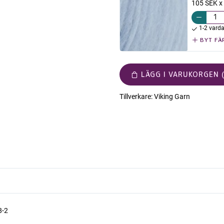
105 SEK x
1-2 vard
BYT FÄ
LÄGG I VARUKORGEN (
Tillverkare:
Viking Garn
8-2