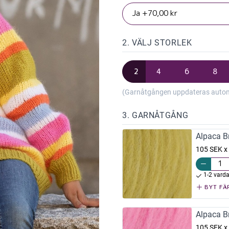
2. VÄLJ STORLEK
2
4
6
8
(Garnåtgången uppdateras automat
3. GARNÅTGÅNG
Alpaca B
105 SEK x
1-2 vard
BYT FÄ
Alpaca B
105 SEK x