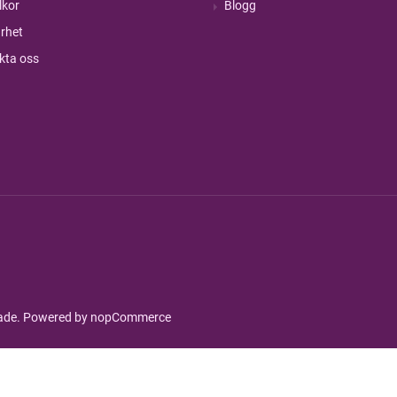
lkor
Blogg
rhet
kta oss
rade. Powered by
nopCommerce