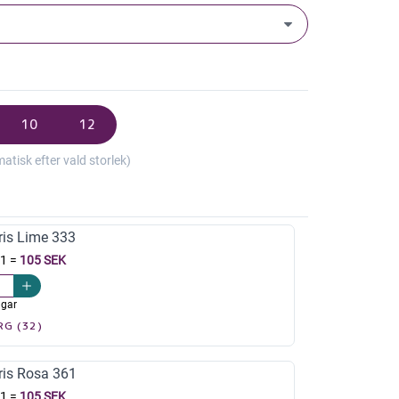
10
12
isk efter vald storlek)
ris Lime 333
 1
=
105 SEK
agar
RG (32)
ris Rosa 361
 1
=
105 SEK