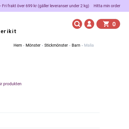
 - Fri frakt över 699 kr (gäller leveranser under 2 kg)
Hitta min order
0
erikit
Hem
Mönster
Stickmönster
Barn
Malia
här produkten