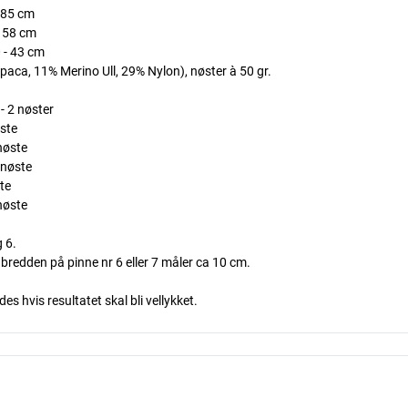
- 85 cm
- 58 cm
0 - 43 cm
aca, 11% Merino Ull, 29% Nylon), nøster à 50 gr.
 - 2 nøster
øste
 nøste
1 nøste
ste
 nøste
 6.
i bredden på pinne nr 6 eller 7 måler ca 10 cm.
s hvis resultatet skal bli vellykket.