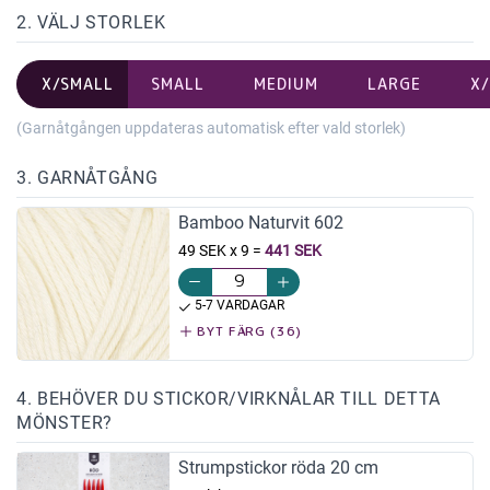
2. VÄLJ STORLEK
X/SMALL
SMALL
MEDIUM
LARGE
X
(Garnåtgången uppdateras automatisk efter vald storlek)
3. GARNÅTGÅNG
Bamboo Naturvit 602
49 SEK x 9
=
441 SEK
5-7 VARDAGAR
BYT FÄRG (36)
4. BEHÖVER DU STICKOR/VIRKNÅLAR TILL DETTA
MÖNSTER?
Strumpstickor röda 20 cm