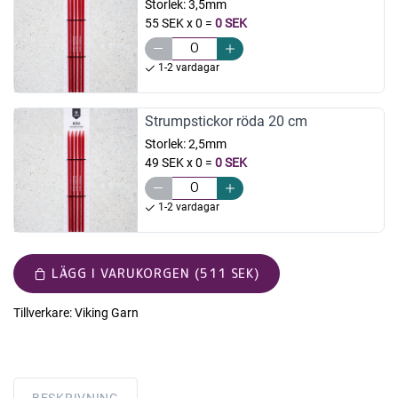
Storlek:
3,5mm
55 SEK x 0
=
0 SEK
1-2 vardagar
Strumpstickor röda 20 cm
Storlek:
2,5mm
49 SEK x 0
=
0 SEK
1-2 vardagar
LÄGG I VARUKORGEN (511 SEK)
Tillverkare:
Viking Garn