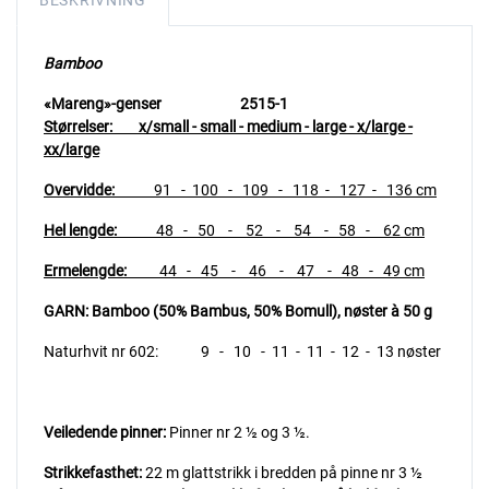
BESKRIVNING
Bamboo
«Mareng»-genser 2515-1
Størrelser:
x/small - small - medium - large - x/large -
xx/large
Overvidde:
91 - 100 - 109 - 118 - 127 - 136 cm
Hel lengde:
48 - 50 - 52 - 54 - 58 - 62 cm
Ermelengde:
44 - 45 - 46 - 47 - 48 - 49 cm
GARN: Bamboo (50% Bambus, 50% Bomull), nøster à 50 g
Naturhvit nr 602: 9 - 10 - 11 - 11 - 12 - 13 nøster
Veiledende pinner:
Pinner nr 2 ½ og 3 ½.
Strikkefasthet:
22 m glattstrikk i bredden på pinne nr 3 ½