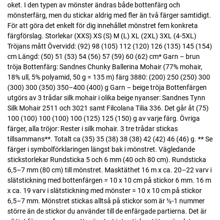
oket. I den typen av mönster ändras både bottenfärg och
mönsterfärg, men du stickar aldrig med fler än två färger samtidigt.
För att göra det enkelt för dig innehållet mönstret fem konkreta
färgförslag. Storlekar (XXS) XS (S) M (L) XL (2XL) 3XL (4-5XL)
Tröjans mått Övervidd: (92) 98 (105) 112 (120) 126 (135) 145 (154)
cm Längd: (50) 51 (53) 54 (56) 57 (59) 60 (62) cm* Garn – brun
tröja Bottenfärg: Sandnes Chunky Ballerina Mohair (77% mohair,
18% ull, 5% polyamid, 50 g = 135 m) färg 3880: (200) 250 (250) 300
(300) 300 (350) 350–400 (400) g Garn – beige tröja Bottenfärgen
utgörs av 3 trådar silk mohair i olika beige nyanser: Sandnes Tynn
Silk Mohair 2511 och 3021 samt Filcolana Tilia 336. Det går åt (75)
100 (100) 100 (100) 100 (125) 125 (150) g av varje färg. Övriga
färger, alla tröjor: Rester i silk mohair. 3 tre trådar stickas
tillsammans**. Totalt ca (35) 35 (38) 38 (38) 42 (42) 46 (46) g. ** Se
färger i symbolförklaringen längst bak i mönstret. Vägledande
stickstorlekar Rundsticka 5 och 6 mm (40 och 80 cm). Rundsticka
6,5–7 mm (80 cm) till mönstret. Masktäthet 16 m x ca. 20–22 varv i
slätstickning med bottenfärgen = 10 x 10 cm på stickor 6 mm. 16 m
x ca. 19 varv i slätstickning med mönster = 10 x 10 cm på stickor
6,5–7 mm. Mönstret stickas alltså på stickor som är ½-1 nummer
större än de stickor du använder till de enfärgade partierna. Det är