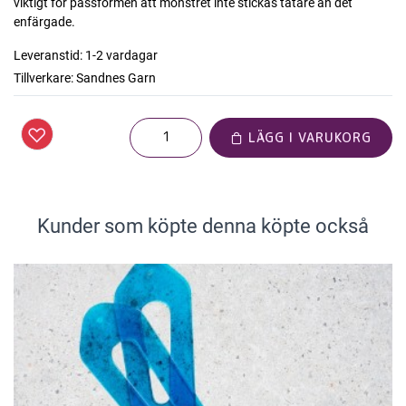
viktigt för passformen att mönstret inte stickas tätare än det
enfärgade.
Leveranstid:
1-2 vardagar
Tillverkare:
Sandnes Garn
LÄGG I VARUKORG
Kunder som köpte denna köpte också