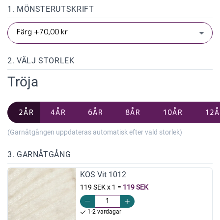
1. MÖNSTERUTSKRIFT
2. VÄLJ STORLEK
Tröja
2ÅR
4ÅR
6ÅR
8ÅR
10ÅR
12Å
(Garnåtgången uppdateras automatisk efter vald storlek)
3. GARNÅTGÅNG
KOS Vit 1012
119 SEK x 1
=
119 SEK
1-2 vardagar