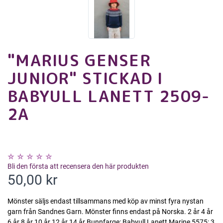
"MARIUS GENSER
JUNIOR" STICKAD I
BABYULL LANETT 2509-
2A
Bli den första att recensera den här produkten
50,00 kr
Mönster säljs endast tillsammans med köp av minst fyra nystan
garn från Sandnes Garn. Mönster finns endast på Norska. 2 år 4 år
6 år 8 år 10 år 12 år 14 år Bunnfarge: Babyull Lanett Marine 5575: 3