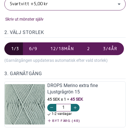
Skriv ut mönster själv
2. VÄLJ STORLEK
1/3
6/9
12/18MÅN
2
3/4ÅR
(Garnåtgången uppdateras automatisk efter vald storlek)
3. GARNÅTGÅNG
DROPS Merino extra fine
Ljustgrågrön 15
45 SEK x 1
=
45 SEK
1-2 vardagar
BYT FÄRG (48)