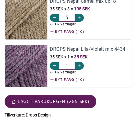
DROPS Nepal Camel mix 0618
35 SEK x 3
=
105 SEK
1-2 vardagar
BYT FÄRG (46)
DROPS Nepal Lila/violett mix 4434
35 SEK x 1
=
35 SEK
1-2 vardagar
BYT FÄRG (46)
LÄGG I VARUKORGEN (285 SEK)
Tillverkare:
Drops Design