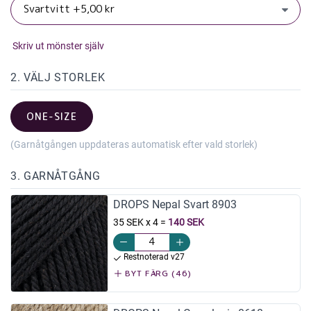
Skriv ut mönster själv
2. VÄLJ STORLEK
ONE-SIZE
(Garnåtgången uppdateras automatisk efter vald storlek)
3. GARNÅTGÅNG
DROPS Nepal Svart 8903
35 SEK x 4
=
140 SEK
Restnoterad v27
BYT FÄRG (46)