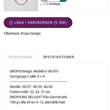
1-2 vardagar
LÄGG I VARUKORGEN (5 SEK)
Tillverkare:
Drops Design
BESKRIVNING
SPECIFIKATIONER
DROPS Design: Modell nr db-051
Garngrupp C eller A + A
----------------------------------------------------------
Storlek: 35/37  38/39  40/42
Fotens mått: 22  24  27 cm
DROPS BIG DELIGHT från Garnstudio
100 g i alla stl av nr 12, jeansblå/teal