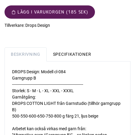
LÄGG I VARUKORGEN (185 SEK)
Tillverkare:
Drops Design
BESKRIVNING
SPECIFIKATIONER
DROPS Design: Modell cl-084
Garngrupp B
-----------------------------------------------------------
Storlek: S - M - L - XL - XXL - XXXL
Garnåtgång:
DROPS COTTON LIGHT från Garnstudio (tillhör garngrupp
B)
500-550-600-650-750-800 g färg 21, ljus beige
Arbetet kan också virkas med garn från:
"Alternativa garn (Garngrupp B)" – se länken nedan.