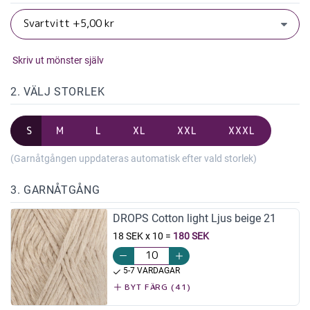
Skriv ut mönster själv
2. VÄLJ STORLEK
S
M
L
XL
XXL
XXXL
(Garnåtgången uppdateras automatisk efter vald storlek)
3. GARNÅTGÅNG
DROPS Cotton light Ljus beige 21
18 SEK x 10
=
180 SEK
5-7 VARDAGAR
BYT FÄRG (41)