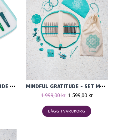
KNITPRO WAVES 2.0 GRANDE - SET MED VIRKNÅLAR (14 ST)
MINDFUL GRATITUDE - SET MED ÄNDSTICKOR (12 PAR, 13 CM) OCH TILLBEHÖR
1 999,00 kr
1 599,00 kr
LÄGG I VARUKORG