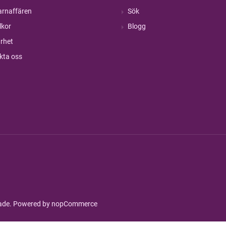
rnaffären
Sök
lkor
Blogg
rhet
kta oss
rade. Powered by
nopCommerce