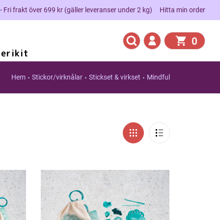
 - Fri frakt över 699 kr (gäller leveranser under 2 kg)
Hitta min order
0
erikit
Hem
Stickor/virknålar
Stickset & virkset
Mindful