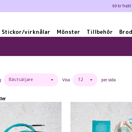
69 kr frakt
Stickor/virknålar
Mönster
Tillbehör
Brod
g
Visa
per sida
ter