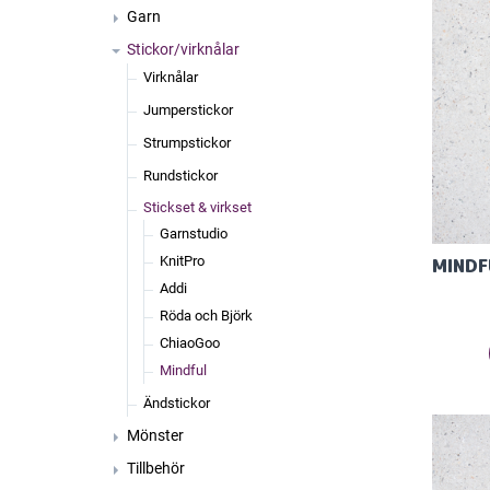
Garn
Stickor/virknålar
Virknålar
Jumperstickor
Strumpstickor
Rundstickor
Stickset & virkset
Garnstudio
KnitPro
Addi
Röda och Björk
ChiaoGoo
Mindful
Ändstickor
Mönster
Tillbehör