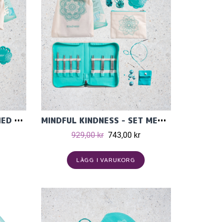
MINDFUL BELIEVE - SET MED ÄNDSTICKOR (7 PAR, 13 CM) OCH TILLBEHÖR
MINDFUL KINDNESS - SET MED KORTA ÄNDSTICKOR (7 PAR, 10 CM) OCH TILLBEHÖR
929,00 kr
743,00 kr
LÄGG I VARUKORG