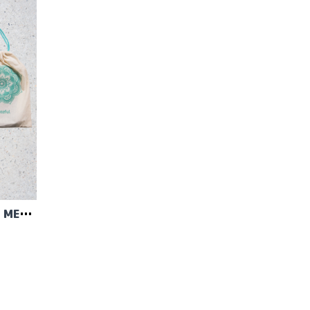
MINDFUL GRATEFUL - SET MED STRUMPSTICKOR (7 ST, 15 CM) OCH TILLBEHÖR