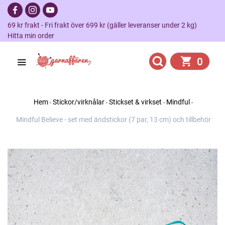
69 kr frakt - Fri frakt över 699 kr (gäller leveranser under 2 kg)
Hitta min order
0
Hem
Stickor/virknålar
Stickset & virkset
Mindful
Mindful Believe - set med ändstickor (7 par, 13 cm) och tillbehör