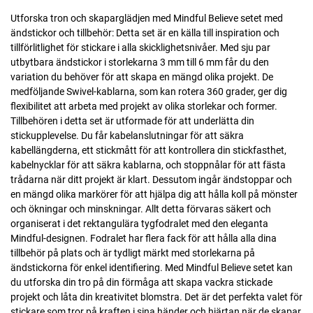
Utforska tron och skaparglädjen med Mindful Believe setet med
ändstickor och tillbehör: Detta set är en källa till inspiration och
tillförlitlighet för stickare i alla skicklighetsnivåer. Med sju par
utbytbara ändstickor i storlekarna 3 mm till 6 mm får du den
variation du behöver för att skapa en mängd olika projekt. De
medföljande Swivel-kablarna, som kan rotera 360 grader, ger dig
flexibilitet att arbeta med projekt av olika storlekar och former.
Tillbehören i detta set är utformade för att underlätta din
stickupplevelse. Du får kabelanslutningar för att säkra
kabellängderna, ett stickmått för att kontrollera din stickfasthet,
kabelnycklar för att säkra kablarna, och stoppnålar för att fästa
trådarna när ditt projekt är klart. Dessutom ingår ändstoppar och
en mängd olika markörer för att hjälpa dig att hålla koll på mönster
och ökningar och minskningar. Allt detta förvaras säkert och
organiserat i det rektangulära tygfodralet med den eleganta
Mindful-designen. Fodralet har flera fack för att hålla alla dina
tillbehör på plats och är tydligt märkt med storlekarna på
ändstickorna för enkel identifiering. Med Mindful Believe setet kan
du utforska din tro på din förmåga att skapa vackra stickade
projekt och låta din kreativitet blomstra. Det är det perfekta valet för
stickare som tror på kraften i sina händer och hjärtan när de skapar