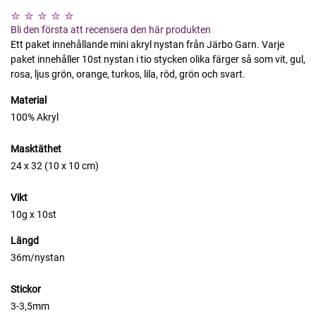
Bli den första att recensera den här produkten
Ett paket innehållande mini akryl nystan från Järbo Garn. Varje
paket innehåller 10st nystan i tio stycken olika färger så som vit, gul,
rosa, ljus grön, orange, turkos, lila, röd, grön och svart.
Material
100% Akryl
Masktäthet
24 x 32 (10 x 10 cm)
Vikt
10g x 10st
Längd
36m/nystan
Stickor
3-3,5mm