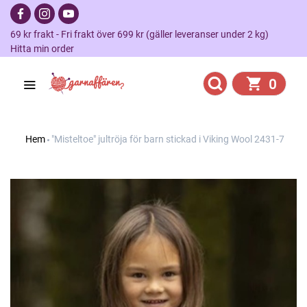
69 kr frakt - Fri frakt över 699 kr (gäller leveranser under 2 kg)
Hitta min order
0
Hem
"Misteltoe" jultröja för barn stickad i Viking Wool 2431-7