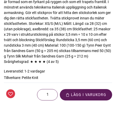
är formad som en fyrkant på ryggen och som ett trapets framtill. I
mönstret används teknikerna italiensk uppläggning och italiensk
avmaskning. Gör ett stickprov för att hitta den stickstorlek som ger
dig den rätta stickfastheten. Tvätta stickprovet innan du mäter
stickfastheten. Storlekar: XS/S (M/L) Mått: Längd: ca 28 (32) cm
(utan polokrage), axelbredd: ca 35 (38) cm Stickfasthet: 25 maskor
x 29 varv i strukturstickning på stickor 3,5 mm = 10 x 10 cm efter
tvätt och blockning Stickförslag: Rundsticka 3,5 mm (60 cm) och
rundsticka 3 mm (40 cm) Material: 100 (100-150 g) Tynn Peer Gynt
från Sandnes Garn (50 g = 205 m) stickas tillsammans med 50 (50)
g Tynn Silk Mohair från Sandnes Garn (25 g = 212 m)
Svårighetsgrad: ★ ★ ★ ★ (4 av 5)
Leveranstid:
1-2 vardagar
Tillverkare:
Petite Knit
LÄGG I VARUKORG