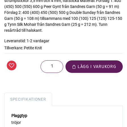
strumpstickor 3,5 mm och 4 mm, flätsticka Material: Förslag 1: 400
(450) 500 (550) 600 g Peer Gynt från Sandnes Garn (50 g = 91 m)
Förslag 2: 400 (400) 450 (500) 500 g Double Sunday från Sandnes
Garn (50 g = 108 m) tillsammans med 100 (100) 125 (125) 125-150
g Tynn Silk Mohair från Sandnes Garn (25 g = 212 m). Tunn
resårtråd till halskant.
Leveranstid:
1-2 vardagar
Tillverkare:
Petite Knit
LÄGG I VARUKORG
SPECIFIKATIONER
Plaggtyp
tröjor