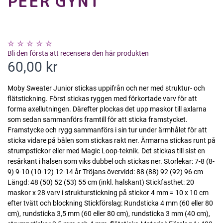
PEER GYNT
Bli den första att recensera den här produkten
60,00 kr
Moby Sweater Junior stickas uppifrån och ner med struktur- och
flätstickning. Först stickas ryggen med förkortade varv för att
forma axellutningen. Därefter plockas det upp maskor till axlarna
som sedan sammanförs framtill för att sticka framstycket.
Framstycke och rygg sammanförs i sin tur under ärmhålet för att
sticka vidare på bålen som stickas rakt ner. Ärmarna stickas runt på
strumpstickor eller med Magic Loop-teknik. Det stickas till sist en
resårkant i halsen som viks dubbel och stickas ner. Storlekar: 7-8 (8-
9) 9-10 (10-12) 12-14 år Tröjans övervidd: 88 (88) 92 (92) 96 cm
Längd: 48 (50) 52 (53) 55 cm (inkl. halskant) Stickfasthet: 20
maskor x 28 varv i strukturstickning på stickor 4 mm = 10 x 10 cm
efter tvätt och blockning Stickförslag: Rundsticka 4 mm (60 eller 80
cm), rundsticka 3,5 mm (60 eller 80 cm), rundsticka 3 mm (40 cm),