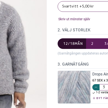
Skriv ut mönster själv
2. VÄLJ STORLEK
12/18MÅN
2
3
(Garnåtgången uppdateras automat
3. GARNÅTGÅNG
Drops Ai
67 SEK x 3
1-2 vard
BYT FÄ