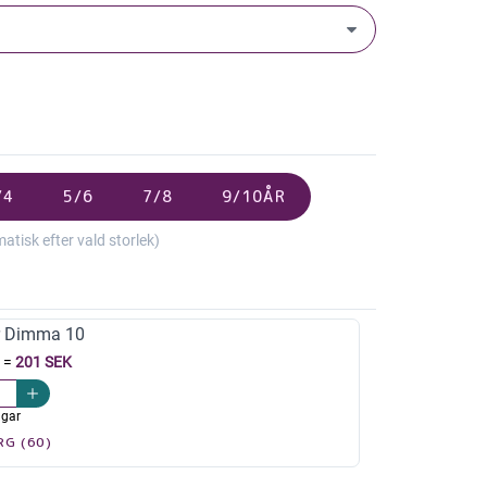
/4
5/6
7/8
9/10ÅR
isk efter vald storlek)
r Dimma 10
=
201 SEK
agar
RG (60)