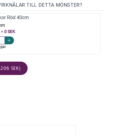
VIRKNÅLAR TILL DETTA MÖNSTER?
kor Röd 40cm
mm
=
0 SEK
agar
206 SEK)