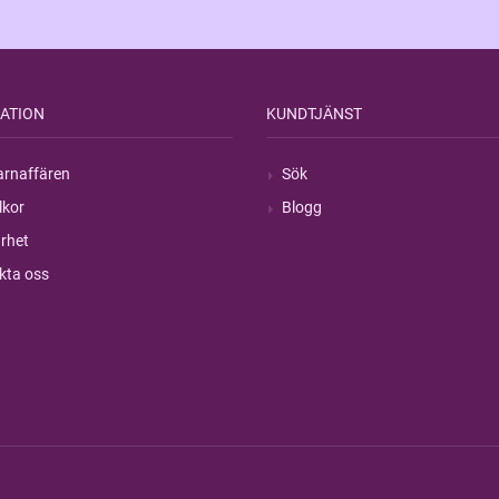
ATION
KUNDTJÄNST
rnaffären
Sök
lkor
Blogg
rhet
kta oss