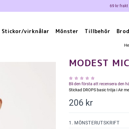
69 kr frakt
Stickor/virknålar
Mönster
Tillbehör
Brod
H
MODEST MI
Bli den första att recensera den 
Stickad DROPS basic tröja i Air m
206 kr
1. MÖNSTERUTSKRIFT