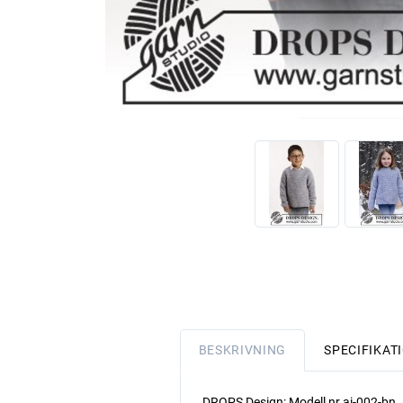
BESKRIVNING
SPECIFIKAT
DROPS Design: Modell nr ai-002-bn