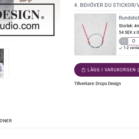
4. BEHÖVER DU STICKOR/
Rundstic
Storlek:
4
54 SEK x 0
1-2 vard
LÄGG I VARUKORGEN (
Tillverkare:
Drops Design
IONER