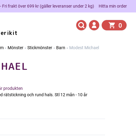
 - Fri frakt över 699 kr (gäller leveranser under 2 kg)
Hitta min order
0
erikit
em
Mönster
Stickmönster
Barn
Modest Michael
CHAEL
här produkten
ed rätstickning och rund hals. Stl 12 mån - 10 år