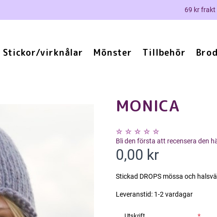
69 kr frakt
Stickor/virknålar
Mönster
Tillbehör
Brod
MONICA
Bli den första att recensera den 
0,00 kr
Stickad DROPS mössa och halsvärm
Leveranstid:
1-2 vardagar
Utskrift
*