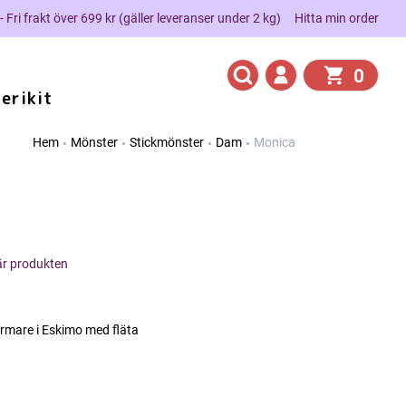
 - Fri frakt över 699 kr (gäller leveranser under 2 kg)
Hitta min order
0
erikit
Hem
Mönster
Stickmönster
Dam
Monica
här produkten
are i Eskimo med fläta