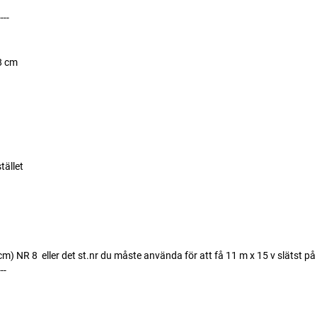
----
8 cm
tället
) NR 8  eller det st.nr du måste använda för att få 11 m x 15 v slätst på
---