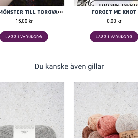
STICKMÖNSTER TILL TORGVANTAR I RÅ - JÄRBO GARN
FORGET ME KNOT
15,00 kr
0,00 kr
LÄGG I VARUKORG
LÄGG I VARUKORG
Du kanske även gillar