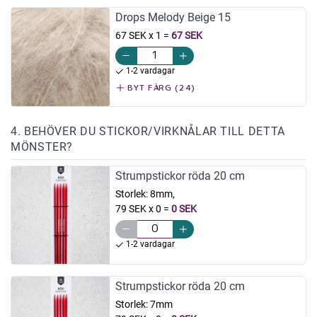
Drops Melody Beige 15
67 SEK x 1
=
67 SEK
1-2 vardagar
BYT FÄRG (24)
4. BEHÖVER DU STICKOR/VIRKNÅLAR TILL DETTA
MÖNSTER?
Strumpstickor röda 20 cm
Storlek:
8mm,
79 SEK x 0
=
0 SEK
1-2 vardagar
Strumpstickor röda 20 cm
Storlek:
7mm