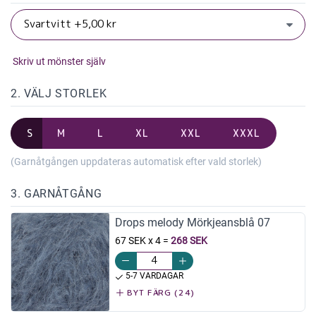
Skriv ut mönster själv
2. VÄLJ STORLEK
S
M
L
XL
XXL
XXXL
(Garnåtgången uppdateras automatisk efter vald storlek)
3. GARNÅTGÅNG
Drops melody Mörkjeansblå 07
67 SEK x 4
=
268 SEK
5-7 VARDAGAR
BYT FÄRG (24)