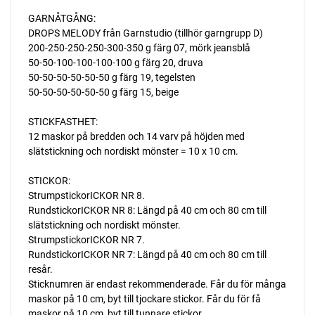
GARNÅTGÅNG:
DROPS MELODY från Garnstudio (tillhör garngrupp D)
200-250-250-250-300-350 g färg 07, mörk jeansblå
50-50-100-100-100-100 g färg 20, druva
50-50-50-50-50-50 g färg 19, tegelsten
50-50-50-50-50-50 g färg 15, beige
STICKFASTHET:
12 maskor på bredden och 14 varv på höjden med
slätstickning och nordiskt mönster = 10 x 10 cm.
STICKOR:
StrumpstickorICKOR NR 8.
RundstickorICKOR NR 8: Längd på 40 cm och 80 cm till
slätstickning och nordiskt mönster.
StrumpstickorICKOR NR 7.
RundstickorICKOR NR 7: Längd på 40 cm och 80 cm till
resår.
Sticknumren är endast rekommenderade. Får du för många
maskor på 10 cm, byt till tjockare stickor. Får du för få
maskor på 10 cm, byt till tunnare stickor.