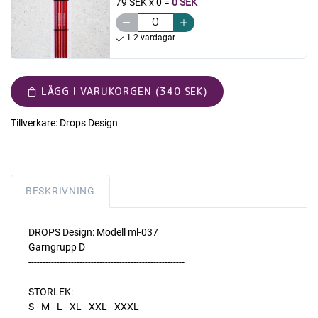
79 SEK x 0
=
0 SEK
1-2 vardagar
LÄGG I VARUKORGEN (340 SEK)
Tillverkare:
Drops Design
BESKRIVNING
DROPS Design: Modell ml-037
Garngrupp D
-------------------------------------------------------
STORLEK:
S - M - L - XL - XXL - XXXL