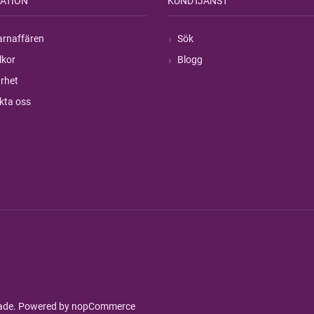
ATION
KUNDTJÄNST
rnaffären
Sök
lkor
Blogg
rhet
kta oss
rade. Powered by
nopCommerce