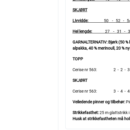
SKJØRT
Livvidde:
50 - 52 - 54
Hel lengde:
27 - 31 - 36 -
GARNALTERNATIV:
Bjørk (50 % 
alpakka, 40 % merinoull, 20 % nyl
TOPP
Cerise nr 563: 2 - 2 - 3 - 
SKJØRT
Cerise nr 563: 3 - 4 - 4 - 
Veiledende pinner og tilbehør:
Pi
Strikkefasthet:
25 m glattstrikk 
Husk at strikkefastheten må holde