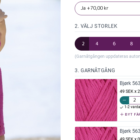
2. VÄLJ STORLEK
2
4
6
8
(Garnåtgången uppdateras automat
3. GARNÅTGÅNG
Bjørk 56
49 SEK x 2
1-2 vard
BYT FÄ
Bjørk 56
49 SEK x 0