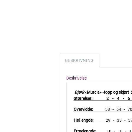
BESKRIVNING
Beskrivelse
Bjørk
«Murcia» -topp og skjørt
Størrelser: 2 - 4 - 6 -
Overvidde:
58
- 64 - 70
Hel lengde:
29 - 33 - 37 
Ermelengde:
10 - 10 - 