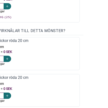
agar
RG (25)
VIRKNÅLAR TILL DETTA MÖNSTER?
ickor röda 20 cm
mm
=
0 SEK
agar
ickor röda 20 cm
mm
=
0 SEK
agar