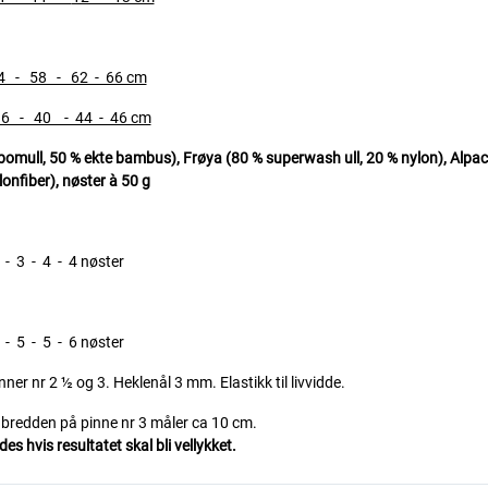
 - 58 - 62 - 66 cm
 40 - 44 - 46 cm
bomull, 50 % ekte bambus), Frøya (80 % superwash ull, 20 % nylon), Alpac
onfiber), nøster à 50 g
3 - 4 - 4 nøster
5 - 5 - 6 nøster
nner nr 2 ½ og 3. Heklenål 3 mm. Elastikk til livvidde.
i bredden på pinne nr 3 måler ca 10 cm.
s hvis resultatet skal bli vellykket.