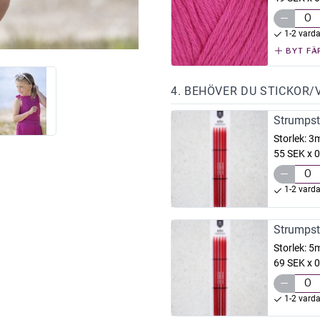
1-2 vard
BYT FÄ
4. BEHÖVER DU STICKOR/
Strumpst
Storlek:
3
55 SEK x 0
1-2 vard
Strumpst
Storlek:
5
69 SEK x 0
1-2 vard