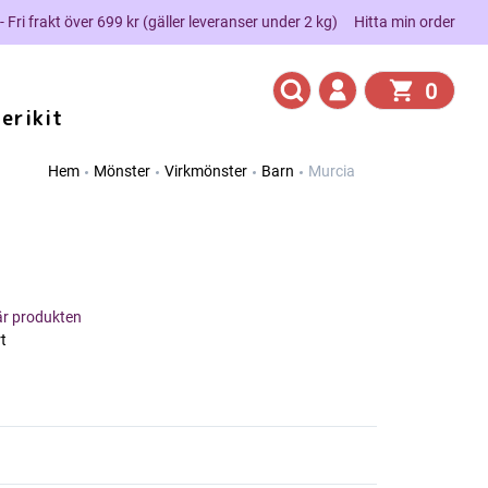
 - Fri frakt över 699 kr (gäller leveranser under 2 kg)
Hitta min order
0
erikit
Hem
Mönster
Virkmönster
Barn
Murcia
här produkten
t