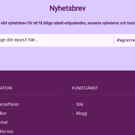
Nyhetsbrev
vårt nyhetsbrev för att få tidiga rabatt-erbjudanden, senaste nyheterns och kam
Registre
ATION
KUNDTJÄNST
rnaffären
Sök
lkor
Blogg
rhet
kta oss