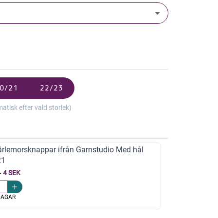
0/21
22/23
isk efter vald storlek)
rlemorsknappar ifrån Garnstudio Med hål
21
=
4 SEK
DAGAR