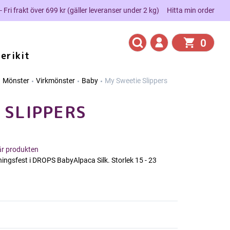
 - Fri frakt över 699 kr (gäller leveranser under 2 kg)
Hitta min order
0
erikit
Mönster
Virkmönster
Baby
My Sweetie Slippers
 SLIPPERS
här produkten
ivningsfest i DROPS BabyAlpaca Silk. Storlek 15 - 23