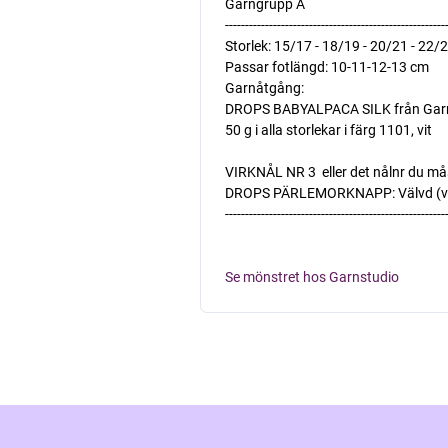
Garngrupp A
-------------------------------------------------------
Storlek: 15/17 - 18/19 - 20/21 - 22/
Passar fotlängd: 10-11-12-13 cm
Garnåtgång:
DROPS BABYALPACA SILK från Garnst
50 g i alla storlekar i färg 1101, vit
VIRKNÅL NR 3  eller det nålnr du m
DROPS PÄRLEMORKNAPP: Välvd (vit) N
-------------------------------------------------------
Se mönstret hos Garnstudio