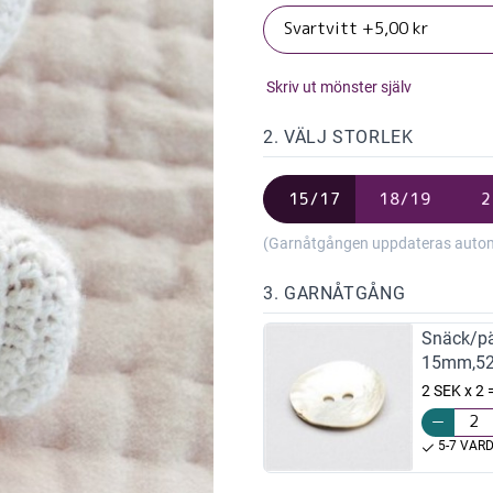
Skriv ut mönster själv
2. VÄLJ STORLEK
15/17
18/19
2
(Garnåtgången uppdateras automat
3. GARNÅTGÅNG
Snäck/pä
15mm,5
2 SEK x 2
5-7 VAR