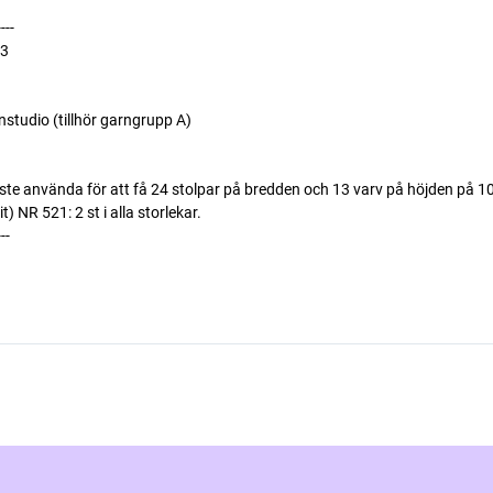
----
23
udio (tillhör garngrupp A)
åste använda för att få 24 stolpar på bredden och 13 varv på höjden på 1
R 521: 2 st i alla storlekar.
---