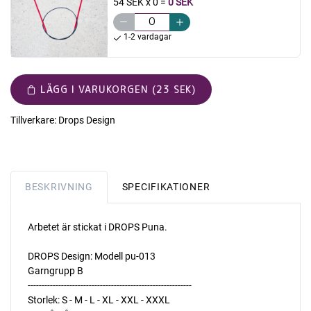
54 SEK x 0
=
0 SEK
1-2 vardagar
LÄGG I VARUKORGEN (23 SEK)
Tillverkare:
Drops Design
BESKRIVNING
SPECIFIKATIONER
Arbetet är stickat i DROPS Puna.
DROPS Design: Modell pu-013
Garngrupp B
-----------------------------------------------------------
Storlek: S - M - L - XL - XXL - XXXL