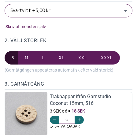
Skriv ut mönster själv
2. VÄLJ STORLEK
S
M
L
XL
XXL
XXXL
(Garnåtgången uppdateras automatisk efter vald storlek)
3. GARNÅTGÅNG
Träknappar ifrån Garnstudio
Coconut 15mm, 516
3 SEK x 6
=
18 SEK
5-7 VARDAGAR