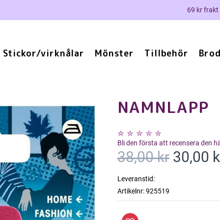
69 kr frakt
Stickor/virknålar
Mönster
Tillbehör
Brod
NAMNLAPP
Bli den första att recensera den 
38,00 kr
30,00 k
Leveranstid:
Artikelnr:
925519