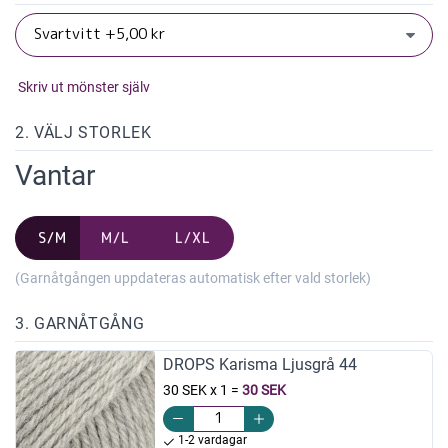
Skriv ut mönster själv
2. VÄLJ STORLEK
Vantar
S/M
M/L
L/XL
(Garnåtgången uppdateras automatisk efter vald storlek)
3. GARNÅTGÅNG
DROPS Karisma Ljusgrå 44
30 SEK x 1
=
30 SEK
1-2 vardagar