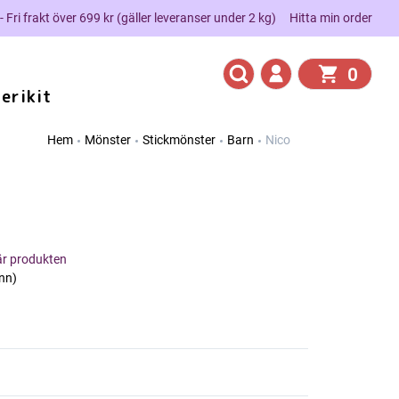
 - Fri frakt över 699 kr (gäller leveranser under 2 kg)
Hitta min order
0
erikit
Hem
Mönster
Stickmönster
Barn
Nico
här produkten
nn)