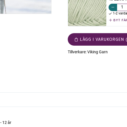
1-2 vard
BYT FÄ
LÄGG I VARUKORGEN (
Tillverkare:
Viking Garn
- 12 år