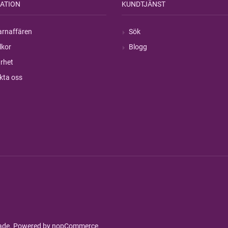
ATION
KUNDTJÄNST
rnaffären
Sök
lkor
Blogg
rhet
kta oss
rade. Powered by
nopCommerce