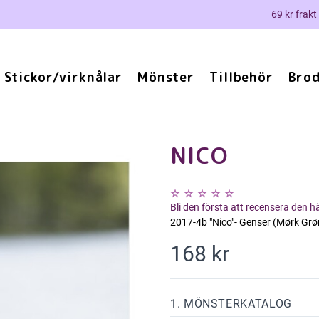
69 kr frakt
Stickor/virknålar
Mönster
Tillbehör
Brod
NICO
Bli den första att recensera den 
2017-4b "Nico"- Genser (Mørk Grø
168 kr
1. MÖNSTERKATALOG