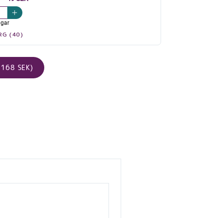
agar
RG (40)
168 SEK)