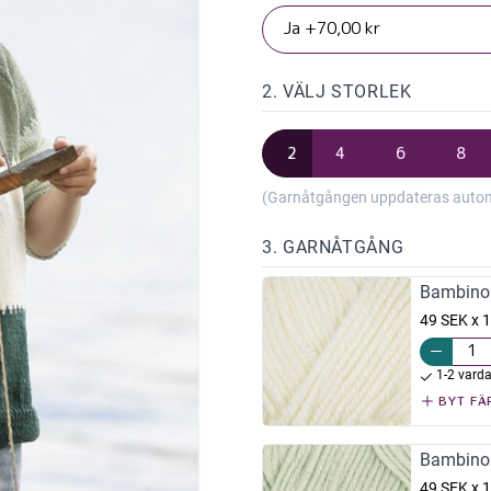
2. VÄLJ STORLEK
2
4
6
8
(Garnåtgången uppdateras automat
3. GARNÅTGÅNG
Bambino 
49 SEK x 1
1-2 vard
BYT FÄ
Bambino 
49 SEK x 1