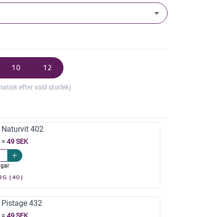
10
12
isk efter vald storlek)
Naturvit 402
=
49 SEK
agar
RG (40)
Pistage 432
=
49 SEK