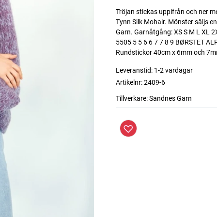
Tröjan stickas uppifrån och ner me
Tynn Silk Mohair. Mönster säljs 
Garn. Garnåtgång: XS S M L XL 
5505 5 5 6 6 7 7 8 9 BØRSTET ALP
Rundstickor 40cm x 6mm och 7
Leveranstid:
1-2 vardagar
Artikelnr:
2409-6
Tillverkare:
Sandnes Garn