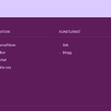
ATION
KUNDTJÄNST
rnaffären
Sök
lkor
Blogg
rhet
kta oss