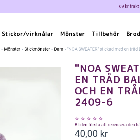
69 kr frakt
Stickor/virknålar
Mönster
Tillbehör
Brod
Mönster
Stickmönster
Dam
"NOA SWEATER" stickad med en tråd B
"NOA SWEAT
EN TRÅD BA
OCH EN TRÅ
2409-6
Bli den första att recensera den 
40,00 kr