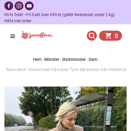
69 kr frakt - Fri frakt över 699 kr (gäller leveranser under 2 kg)
Hitta min order
0
Hem
Mönster
Stickmönster
Dam
"Nora Neck" stickad med två trådar Tynn Silk Mohair från PetiteKnit