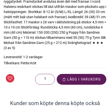
ryggstycket. Framstycket avslutas även det med fransar i i-cord.
Halsens resårkant stickas till slut utifrån maskor som plockats upp i
halsöppningen. Storlekar: 8-12 år (S/M) L/XL Längd: 26 (30) 33 cm
(mätt mitt bak utan halskant och fransar) Axelbredd: 39 (48) 51 cm
Stickfasthet: 17 maskor x 26 varv i slätstickning på stickor 4,5 mm =
10 x 10 cm Stickförslag: Rundsticka 4,5 mm (60 cm), rundsticka 4
mm (40 cm) Material: 150-200 (200) 250 g Poppy från Sandnes
Garn (50 g = 110 m) stickas tillsammans med 50 (50) 75 g Tynn Silk
Mohair från Sandnes Garn (25 g = 212 m) Svårighetsgrad: ★ ★ ★
(3 av 5)
Leveranstid:
1-2 vardagar
Tillverkare:
Petite Knit
LÄGG I VARUKORG
Kunder som köpte denna köpte också