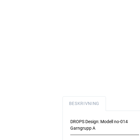
BESKRIVNING
DROPS Design: Modell no-014
Garngrupp A
-------------------------------------------------------