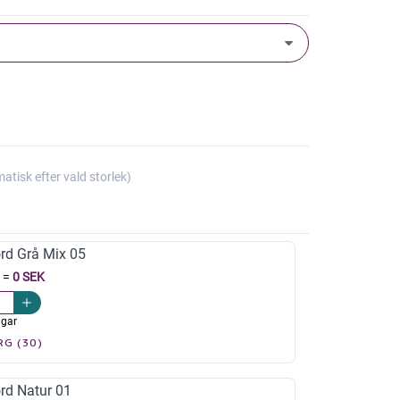
isk efter vald storlek)
rd Grå Mix 05
=
0 SEK
agar
RG (30)
rd Natur 01