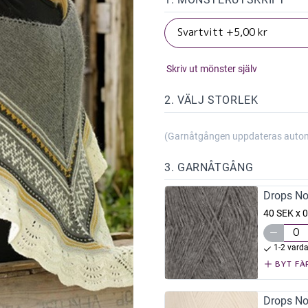
Skriv ut mönster själv
2. VÄLJ STORLEK
(Garnåtgången uppdateras automat
3. GARNÅTGÅNG
Drops No
40 SEK x 0
1-2 vard
BYT FÄ
Drops No