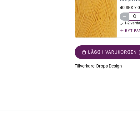
40 SEK x 0
1-2 vard
BYT FÄ
LÄGG I VARUKORGEN (
Tillverkare:
Drops Design