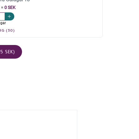
=
0 SEK
agar
RG (30)
5 SEK)