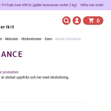
 - Fri frakt över 699 kr (gäller leveranser under 2 kg)
Hitta min order
0
erikit
m
Mönster
Stickmönster
Dam
Nordic Romance
MANCE
här produkten
 är stickat uppifrån och ner med rätstickning,