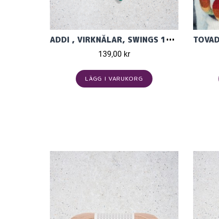
ADDI , VIRKNÅLAR, SWINGS 16CM
139,00 kr
LÄGG I VARUKORG