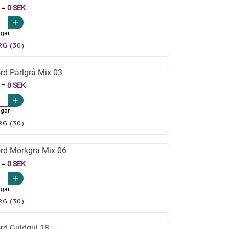
=
0 SEK
agar
RG (30)
rd Pärlgrå Mix 03
=
0 SEK
agar
RG (30)
rd Mörkgrå Mix 06
=
0 SEK
agar
RG (30)
rd Guldgul 18