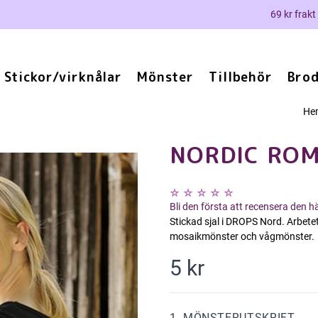
69 kr frakt
Stickor/virknålar
Mönster
Tillbehör
Brod
He
NORDIC RO
Bli den första att recensera den 
Stickad sjal i DROPS Nord. Arbetet
mosaikmönster och vågmönster.
5 kr
1. MÖNSTERUTSKRIFT