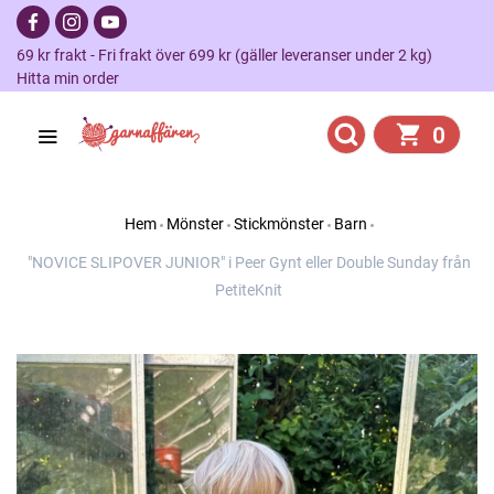
69 kr frakt - Fri frakt över 699 kr (gäller leveranser under 2 kg)
Hitta min order
0
Hem
Mönster
Stickmönster
Barn
"NOVICE SLIPOVER JUNIOR" i Peer Gynt eller Double Sunday från
PetiteKnit