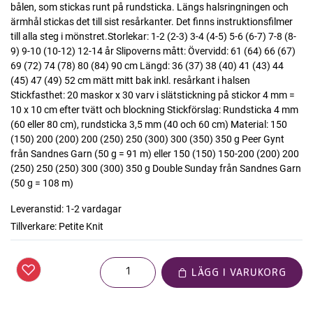
bålen, som stickas runt på rundsticka. Längs halsringningen och
ärmhål stickas det till sist resårkanter. Det finns instruktionsfilmer
till alla steg i mönstret.Storlekar: 1-2 (2-3) 3-4 (4-5) 5-6 (6-7) 7-8 (8-
9) 9-10 (10-12) 12-14 år Slipoverns mått: Övervidd: 61 (64) 66 (67)
69 (72) 74 (78) 80 (84) 90 cm Längd: 36 (37) 38 (40) 41 (43) 44
(45) 47 (49) 52 cm mätt mitt bak inkl. resårkant i halsen
Stickfasthet: 20 maskor x 30 varv i slätstickning på stickor 4 mm =
10 x 10 cm efter tvätt och blockning Stickförslag: Rundsticka 4 mm
(60 eller 80 cm), rundsticka 3,5 mm (40 och 60 cm) Material: 150
(150) 200 (200) 200 (250) 250 (300) 300 (350) 350 g Peer Gynt
från Sandnes Garn (50 g = 91 m) eller 150 (150) 150-200 (200) 200
(250) 250 (250) 300 (300) 350 g Double Sunday från Sandnes Garn
(50 g = 108 m)
Leveranstid:
1-2 vardagar
Tillverkare:
Petite Knit
LÄGG I VARUKORG