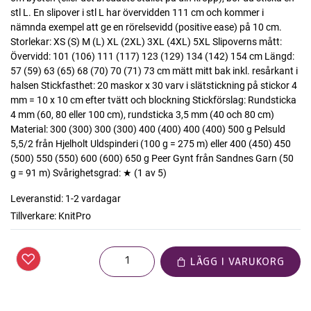
stl L. En slipover i stl L har övervidden 111 cm och kommer i
nämnda exempel att ge en rörelsevidd (positive ease) på 10 cm.
Storlekar: XS (S) M (L) XL (2XL) 3XL (4XL) 5XL Slipoverns mått:
Övervidd: 101 (106) 111 (117) 123 (129) 134 (142) 154 cm Längd:
57 (59) 63 (65) 68 (70) 70 (71) 73 cm mätt mitt bak inkl. resårkant i
halsen Stickfasthet: 20 maskor x 30 varv i slätstickning på stickor 4
mm = 10 x 10 cm efter tvätt och blockning Stickförslag: Rundsticka
4 mm (60, 80 eller 100 cm), rundsticka 3,5 mm (40 och 80 cm)
Material: 300 (300) 300 (300) 400 (400) 400 (400) 500 g Pelsuld
5,5/2 från Hjelholt Uldspinderi (100 g = 275 m) eller 400 (450) 450
(500) 550 (550) 600 (600) 650 g Peer Gynt från Sandnes Garn (50
g = 91 m) Svårighetsgrad: ★ (1 av 5)
Leveranstid:
1-2 vardagar
Tillverkare:
KnitPro
LÄGG I VARUKORG