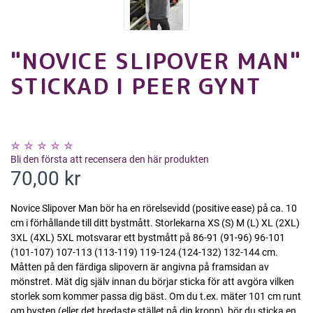
"NOVICE SLIPOVER MAN"
STICKAD I PEER GYNT
Bli den första att recensera den här produkten
70,00 kr
Novice Slipover Man bör ha en rörelsevidd (positive ease) på ca. 10
cm i förhållande till ditt bystmått. Storlekarna XS (S) M (L) XL (2XL)
3XL (4XL) 5XL motsvarar ett bystmått på 86-91 (91-96) 96-101
(101-107) 107-113 (113-119) 119-124 (124-132) 132-144 cm.
Måtten på den färdiga slipovern är angivna på framsidan av
mönstret. Mät dig själv innan du börjar sticka för att avgöra vilken
storlek som kommer passa dig bäst. Om du t.ex. mäter 101 cm runt
om bysten (eller det bredaste stället på din kropp), bör du sticka en