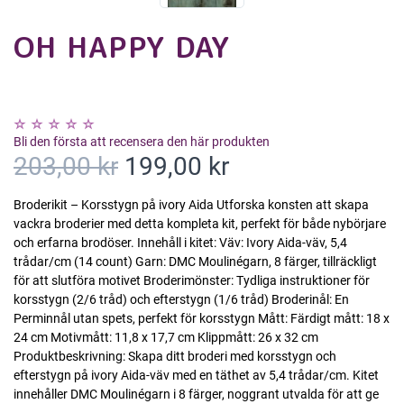
OH HAPPY DAY
Bli den första att recensera den här produkten
203,00 kr
199,00 kr
Broderikit – Korsstygn på ivory Aida Utforska konsten att skapa
vackra broderier med detta kompleta kit, perfekt för både nybörjare
och erfarna brodöser. Innehåll i kitet: Väv: Ivory Aida-väv, 5,4
trådar/cm (14 count) Garn: DMC Moulinégarn, 8 färger, tillräckligt
för att slutföra motivet Broderimönster: Tydliga instruktioner för
korsstygn (2/6 tråd) och efterstygn (1/6 tråd) Broderinål: En
Perminnål utan spets, perfekt för korsstygn Mått: Färdigt mått: 18 x
24 cm Motivmått: 11,8 x 17,7 cm Klippmått: 26 x 32 cm
Produktbeskrivning: Skapa ditt broderi med korsstygn och
efterstygn på ivory Aida-väv med en täthet av 5,4 trådar/cm. Kitet
innehåller DMC Moulinégarn i 8 färger, noggrant utvalda för att ge