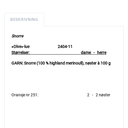
BESKRIVNING
Snorre
«Olve»-lue 2404-11
Størrelser: dame - herre
GARN: Snorre (100 % highland merinoull),
nøster à 100 g
Oransje nr 251: 2 - 2 nøster