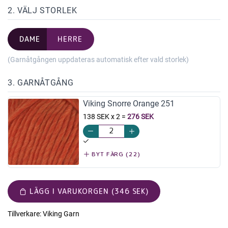
2. VÄLJ STORLEK
DAME
HERRE
(Garnåtgången uppdateras automatisk efter vald storlek)
3. GARNÅTGÅNG
Viking Snorre Orange 251
138 SEK x 2
=
276 SEK
BYT FÄRG (22)
LÄGG I VARUKORGEN (346 SEK)
Tillverkare:
Viking Garn