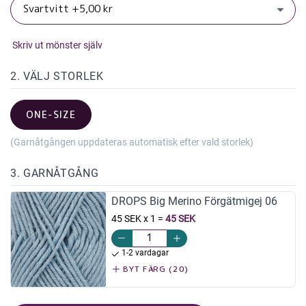
Skriv ut mönster själv
2. VÄLJ STORLEK
ONE-SIZE
(Garnåtgången uppdateras automatisk efter vald storlek)
3. GARNÅTGÅNG
DROPS Big Merino Förgätmigej 06
45 SEK x 1
=
45 SEK
1-2 vardagar
BYT FÄRG (20)