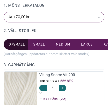
1. MÖNSTERKATALOG
2. VÄLJ STORLEK
X/SMALL
SMALL
MEDIUM
LARGE
X
(Garnåtgången uppdateras automatisk efter vald storlek)
3. GARNÅTGÅNG
Viking Snorre Vit 200
138 SEK x 4
=
552 SEK
BYT FÄRG (22)