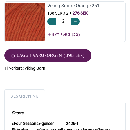
Viking Snorre Orange 251
138 SEK x 2
=
276 SEK
BYT FÄRG (22)
LÄGG I VARUKORGEN (898 SEK)
Tillverkare:
Viking Garn
BESKRIVNING
Snorre
«Four Seasons»-genser 2426-1
Størrelser:
x/small - small - medium - large - x/large -