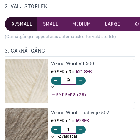
2. VÄLJ STORLEK
X/SMALL
SMALL
MEDIUM
LARGE
X
(Garnåtgången uppdateras automatisk efter vald storlek)
3. GARNÅTGÅNG
Viking Wool Vit 500
69 SEK x 9
=
621 SEK
BYT FÄRG (28)
Viking Wool Ljusbeige 507
69 SEK x 1
=
69 SEK
1-2 vardagar