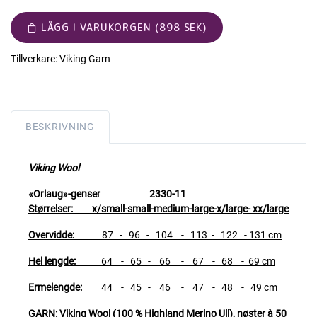
LÄGG I VARUKORGEN (898 SEK)
Tillverkare:
Viking Garn
BESKRIVNING
Viking Wool
«Orlaug»-genser 2330-11
Størrelser: x/small-small-medium-large-x/large- xx/large
Overvidde:
87
- 96 - 104 - 113 - 122 - 131 cm
Hel lengde:
64 - 65 - 66 - 67 - 68 - 69 cm
Ermelengde:
44 - 45 - 46 - 47 - 48 - 49 cm
GARN: Viking Wool (100 % Highland Merino Ull),
nøster à 50