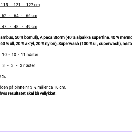
5 - 121 - 127 cm
2 - 64 - 66 cm
7 - 48 - 49 cm
s, 50 % bomull), Alpaca Storm (40 % alpakka superfine, 40 % merino u
60 % ull, 20 % akryl, 20 % nylon),
Superwash (100 % ull, superwash), nøste
0 - 10 - 11 nøster
 - 3 - 3 nøster
3 ½.
edden på pinne nr 3 ½ måler ca 10 cm.
is resultatet skal bli vellykket.