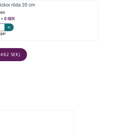
ickor röda 20 cm
mm
=
0 SEK
agar
462 SEK)