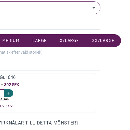
MEDIUM
LARGE
X/LARGE
XX/LARGE
isk efter vald storlek)
Gul 646
=
392 SEK
DAGAR
RG (36)
VIRKNÅLAR TILL DETTA MÖNSTER?