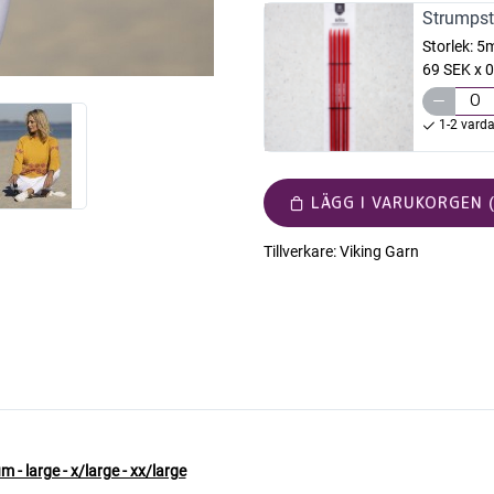
Strumpst
Storlek:
5
69 SEK x 0
1-2 vard
LÄGG I VARUKORGEN (
Tillverkare:
Viking Garn
m - large - x/large - xx/large