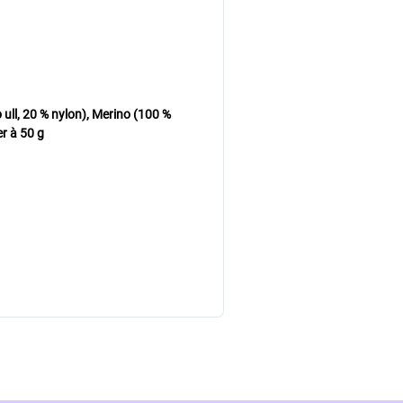
ll, 20 % nylon), Merino (100 %
r à 50 g