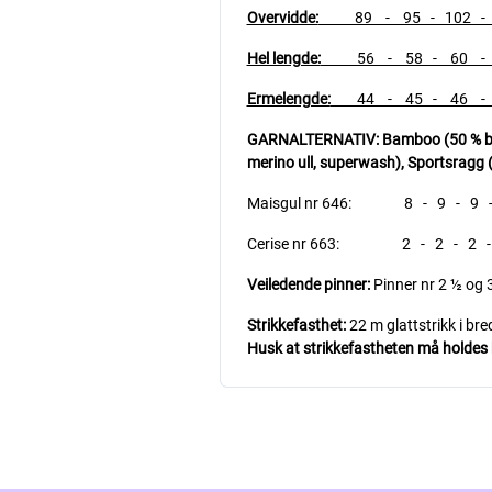
Overvidde:
89 - 95 - 102 - 11
Hel lengde:
56 - 58 - 60 - 6
Ermelengde:
44 - 45 - 46 - 4
GARNALTERNATIV: Bamboo (50 % bambu
merino ull, superwash),
Sportsragg (
Maisgul nr 646: 8 - 9 - 9 - 1
Cerise nr 663: 2 - 2 - 2 - 3
Veiledende pinner:
Pinner nr 2 ½ og 
Strikkefasthet:
22 m glattstrikk i br
Husk at strikkefastheten må holdes hv