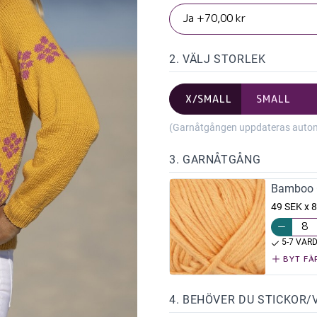
2. VÄLJ STORLEK
X/SMALL
SMALL
(Garnåtgången uppdateras automat
3. GARNÅTGÅNG
Bamboo 
49 SEK x 8
5-7 VAR
BYT FÄ
4. BEHÖVER DU STICKOR/