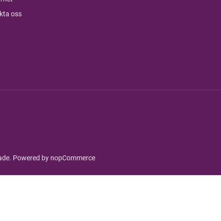
kta oss
rade. Powered by
nopCommerce