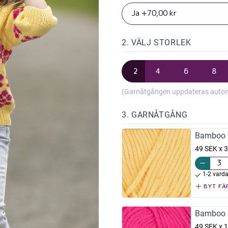
2. VÄLJ STORLEK
2
4
6
8
(Garnåtgången uppdateras automat
3. GARNÅTGÅNG
Bamboo L
49 SEK x 3
1-2 vard
BYT FÄ
Bamboo C
49 SEK x 1