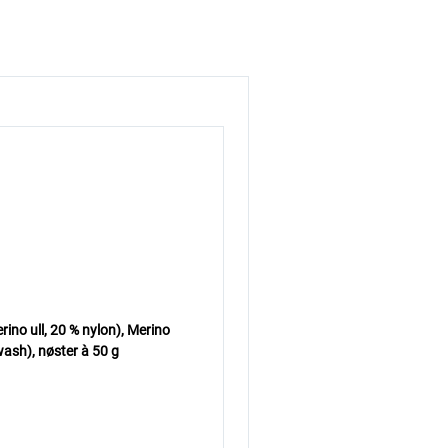
o ull, 20 % nylon), Merino
ash), nøster à 50 g