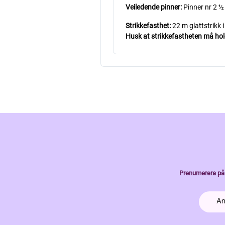
Veiledende pinner:
Pinner nr 2 ½
Strikkefasthet:
22 m glattstrikk 
Husk at strikkefastheten må holde
Prenumerera på 