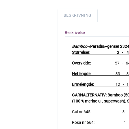
BESKRIVNING
Beskrivelse
Bamboo
«Paradis»-genser 2324
Størrelser: 2 - 4 - 
Overvidde:
57 - 64 -
Hel lengde:
33 - 36 -
Ermelengde:
12 - 14 - 1
GARNALTERNATIV: Bamboo (50 % b
(100 % merino ull, superwash),
S
Gul nr 645: 3 - 4 - 
Rosa nr 664: 1 - 1 -