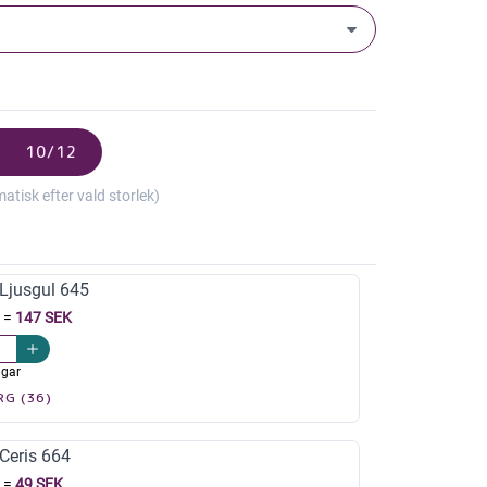
10/12
isk efter vald storlek)
jusgul 645
=
147 SEK
agar
RG (36)
eris 664
=
49 SEK