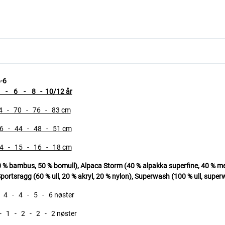
-6
6 - 8 - 10/12 år
 70 - 76 - 83 cm
 44 - 48 - 51 cm
5 - 16 - 18 cm
ambus, 50 % bomull), Alpaca Storm (40 % alpakka superfine, 40 % merin
portsragg (60 % ull, 20 % akryl, 20 % nylon),
Superwash (100 % ull, superw
4 - 5 - 6 nøster
 2 - 2 - 2 nøster