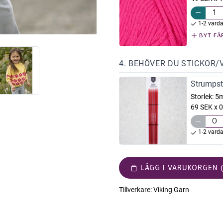
1-2 vard
BYT FÄ
4. BEHÖVER DU STICKOR/
Strumpst
Storlek:
5
69 SEK x 0
1-2 vard
LÄGG I VARUKORGEN (
Tillverkare:
Viking Garn