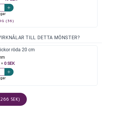
agar
RG (36)
VIRKNÅLAR TILL DETTA MÖNSTER?
ickor röda 20 cm
mm
=
0 SEK
agar
266 SEK)