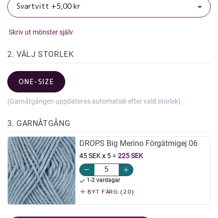
Skriv ut mönster själv
2. VÄLJ STORLEK
ONE-SIZE
(Garnåtgången uppdateras automatisk efter vald storlek)
3. GARNÅTGÅNG
DROPS Big Merino Förgätmigej 06
45 SEK x 5
=
225 SEK
1-2 vardagar
BYT FÄRG (20)