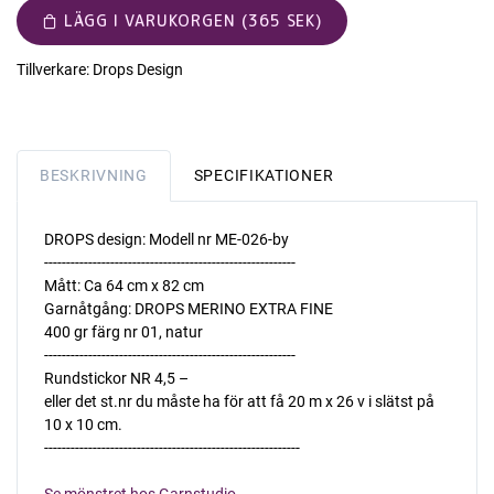
LÄGG I VARUKORGEN (365 SEK)
Tillverkare:
Drops Design
BESKRIVNING
SPECIFIKATIONER
DROPS design: Modell nr ME-026-by
---------------------------------------------------------
Mått: Ca 64 cm x 82 cm
Garnåtgång: DROPS MERINO EXTRA FINE
400 gr färg nr 01, natur
---------------------------------------------------------
Rundstickor NR 4,5 –
eller det st.nr du måste ha för att få 20 m x 26 v i slätst på
10 x 10 cm.
----------------------------------------------------------
Se mönstret hos Garnstudio