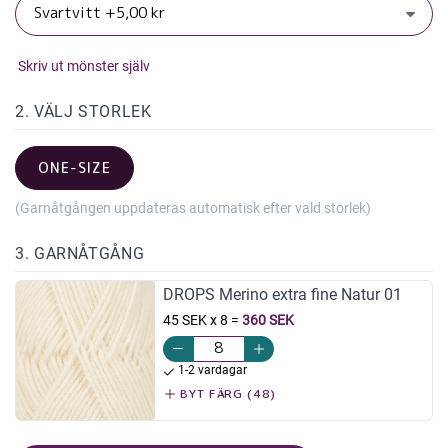
Skriv ut mönster själv
2. VÄLJ STORLEK
ONE-SIZE
(Garnåtgången uppdateras automatisk efter vald storlek)
3. GARNÅTGÅNG
DROPS Merino extra fine Natur 01
45 SEK x 8
=
360 SEK
1-2 vardagar
BYT FÄRG (48)